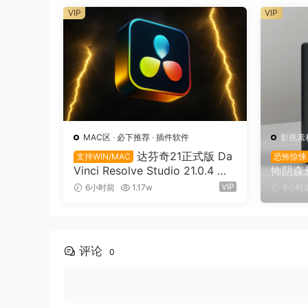
0）
VIP
VIP
MAC区
·
必下推荐
·
插件软件
影视素
达芬奇21正式版 Da
支持WIN/MAC
恐怖惊悚
Vinci Resolve Studio 21.0.4 支
怖阴森
持Win/Mac（9736）
戏音效素材
VIP
6小时前
1.17w
6小时
ister 
评论
0