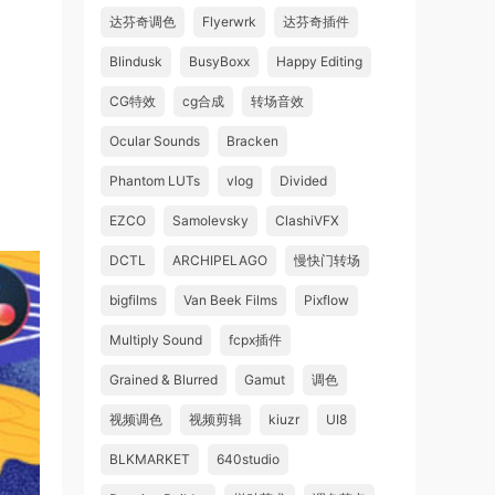
达芬奇调色
Flyerwrk
达芬奇插件
Blindusk
BusyBoxx
Happy Editing
CG特效
cg合成
转场音效
Ocular Sounds
Bracken
Phantom LUTs
vlog
Divided
EZCO
Samolevsky
ClashiVFX
DCTL
ARCHIPELAGO
慢快门转场
bigfilms
Van Beek Films
Pixflow
Multiply Sound
fcpx插件
Grained & Blurred
Gamut
调色
视频调色
视频剪辑
kiuzr
UI8
BLKMARKET
640studio