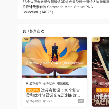
63个大胆未来感金属镀铬3D银色天使骑士哥特人物雕塑雕
片设计元素套装 Chromatic Metal Statue PNG
Collection（14026）
猜你喜欢
VIP
VIP
必下推荐
·
插件软件
·
视频模板
视频模
达芬奇预设：10个复古
漏光转场
电影混剪
柔和优雅散景漏光光斑划痕纹理
高燃视
叠加4K无缝转场过渡（16137）
件+A
VIP
3小时前
772
3小时
TILIZ