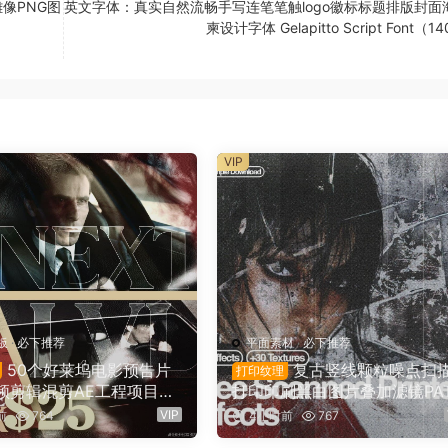
像PNG图
英文字体：真实自然流畅手写连笔笔触logo徽标标题排版封面
柬设计字体 Gelapitto Script Font（1
VIP
板
·
必下推荐
平面素材
·
必下推荐
50个好莱坞电影预告片
复古竖线颗粒噪点扫
打印纹理
频剪辑混剪AE工程项目文
打印印刷黑白图片叠加滤镜PA
E预设+叠加层+视频教程 U
图案纹理+PS动作+GRD 渐变
VIP
前
764
4小时前
767
E NEXTLVL PACK（1678
设 Züli – +10 Scanned-Printe