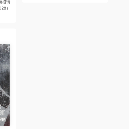
海报请
4028）
描
T
预
VIP
r E