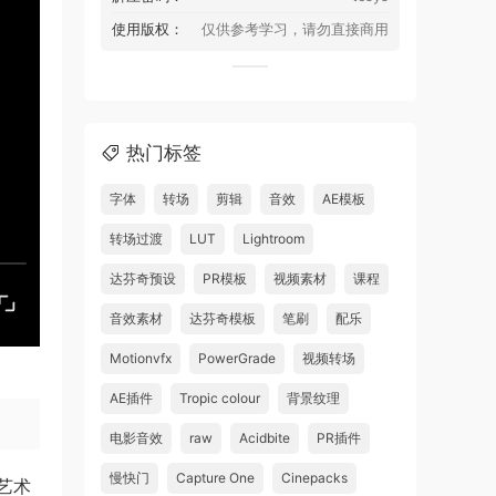
使用版权：
仅供参考学习，请勿直接商用
热门标签
字体
转场
剪辑
音效
AE模板
转场过渡
LUT
Lightroom
达芬奇预设
PR模板
视频素材
课程
音效素材
达芬奇模板
笔刷
配乐
Motionvfx
PowerGrade
视频转场
AE插件
Tropic colour
背景纹理
电影音效
raw
Acidbite
PR插件
慢快门
Capture One
Cinepacks
艺术