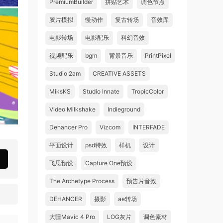
PremiumBuilder
拼贴艺术
调色节点
胶片模拟
慢动作
复古转场
音效库
电影转场
电影配乐
科幻音效
视频配乐
bgm
背景音乐
PrintPixel
Studio 2am
CREATIVE ASSETS
MiksKS
Studio Innate
TropicColor
Video Milkshake
Indieground
Dehancer Pro
Vizcom
INTERFADE
平面设计
psd特效
样机
设计
飞思预设
Capture One预设
The Archetype Process
预告片音效
DEHANCER
摄影
ae转场
大疆Mavic 4 Pro
LOG灰片
调色素材