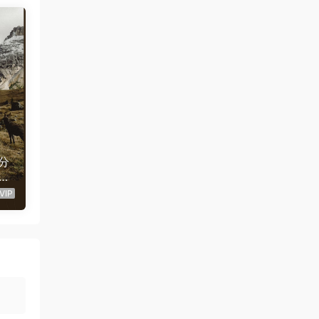
分
o
QU
VIP