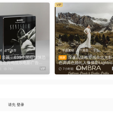
ffects（16749）
VIP
材
·
必下推荐
平面素材
·
必下推荐
音效：639个黑暗惊悚恐
深邃高级雕塑感杂志光影
独家
悬念共鸣弦乐电影广告游
色调调色婚礼人像摄影Lightro
 Ocular Sounds – Sin
m预设 Archipelago Quest – 
VIP
前
787
7小时前
778
– Horror SFX（16478）
EST 61 OMBRA （16147）
请先
登录