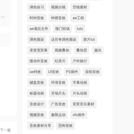
调色练习
视频分镜
空镜素材
时钟音效
钟摆音效
ae工程
ae项目文件
慢门转场
luts
调色预设
达芬奇调色预设
胶片lut
变形宽荧幕
视频叠加
叠加层
漏光
慢动作音效
纪录片
户外旅行
ae特效
UI音效
PS插件
齿轮音效
键盘音效
环境音效
字幕动画
标题动画
开场片头
片头动画
音效设计
广告音效
背景音乐素材
视频音效
极限运动
ofx插件
音效素材分享
恐怖音效
下一篇