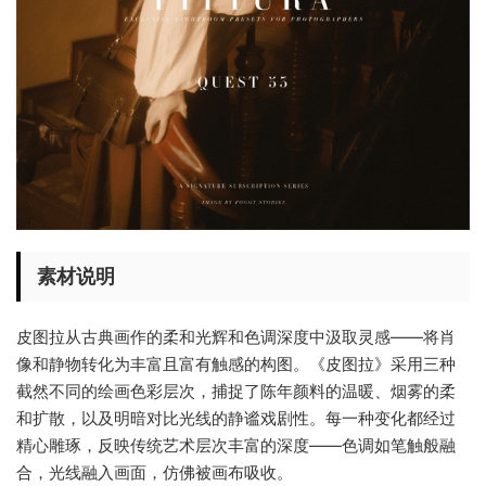
素材说明
皮图拉从古典画作的柔和光辉和色调深度中汲取灵感——将肖
像和静物转化为丰富且富有触感的构图。《皮图拉》采用三种
截然不同的绘画色彩层次，捕捉了陈年颜料的温暖、烟雾的柔
和扩散，以及明暗对比光线的静谧戏剧性。每一种变化都经过
精心雕琢，反映传统艺术层次丰富的深度——色调如笔触般融
合，光线融入画面，仿佛被画布吸收。