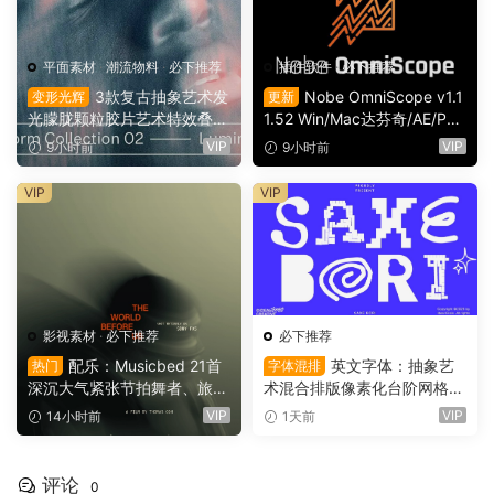
平面素材
·
潮流物料
·
必下推荐
插件软件
·
必下推荐
3款复古抽象艺术发
Nobe OmniScope v1.1
变形光辉
更新
光朦胧颗粒胶片艺术特效叠加
1.52 Win/Mac达芬奇/AE/PR/
PSD特效样机组合 Orbyt Stu
OFX视频调色万能示波器插件
VIP
VIP
9小时前
9小时前
dio – Transform Collection 0
（9753）
2 – Luminous（16162）
VIP
VIP
影视素材
·
必下推荐
必下推荐
配乐：Musicbed 21首
英文字体：抽象艺
热门
字体混排
深沉大气紧张节拍舞者、旅行
术混合排版像素化台阶网格状
场景商业电影广告宣传配乐B
手绘螺旋有机曲线版面设计封
VIP
VIP
14小时前
1天前
GM视频背景音乐素材（1616
面海报字体 Saxe Bori Typef
1）
ace（16160）
评论
0