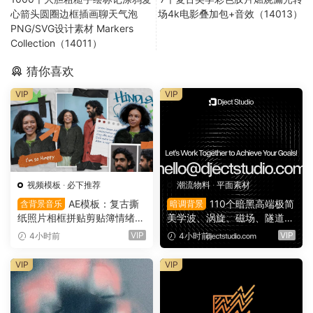
心箭头圆圈边框插画聊天气泡
场4k电影叠加包+音效（14013）
PNG/SVG设计素材 Markers
Collection（14011）
猜你喜欢
VIP
VIP
视频模板
·
必下推荐
潮流物料
·
平面素材
AE模板：复古撕
110个暗黑高端极简
含背景音乐
暗调背景
纸照片相框拼贴剪贴簿情绪板
美学波、涡旋、磁场、隧道、
旅游日记手账电影VLOG短片
晕光学艺术图片背景素材 Flo
VIP
VIP
4小时前
4小时前
开场片头（16164）
w Patterns Background Pac
k（16163）
VIP
VIP