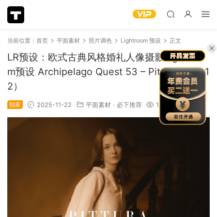
当前位置：
首页
平面素材
照片调色
Lightroom 预设
正文
LR预设：欧式古典风格婚礼人像摄影Lightroo
m预设 Archipelago Quest 53 – Pittura（1401
2）
独家
2025-11-22
平面素材
·
必下推荐
1.38k