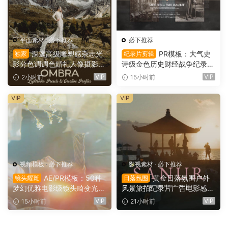
平面素材
·
必下推荐
必下推荐
深邃高级雕塑感杂志光
PR模板：大气史
独家
纪录片剪辑
影分色调调色婚礼人像摄影Li
诗级金色历史财经战争纪录片
ghtroom预设 Archipelago Q
时间线开场片头（16146）
VIP
VIP
2小时前
15小时前
uest – QUEST 61 OMBRA
（16147）
VIP
VIP
视频模板
·
必下推荐
影视素材
·
必下推荐
AE/PR模板：50种
黄金日落氛围户外
镜头耀斑
日落氛围
梦幻优雅电影级镜头畸变光学
风景旅拍纪录片广告电影感短
镜头耀斑折射漏光4K婚礼、
片达芬奇调色节点+LUT调色
VIP
VIP
15小时前
21小时前
音乐、剪辑转场叠加模板（16
预设（16144）
145）