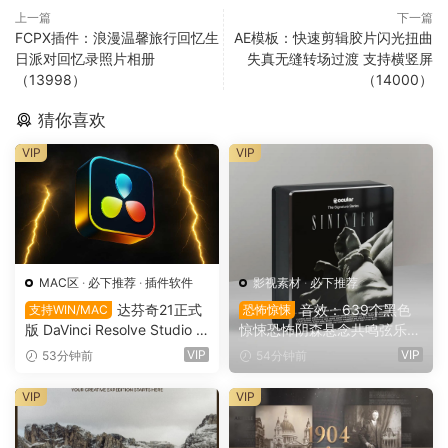
上一篇
下一篇
FCPX插件：浪漫温馨旅行回忆生
AE模板：快速剪辑胶片闪光扭曲
日派对回忆录照片相册
失真无缝转场过渡 支持横竖屏
（13998）
（14000）
猜你喜欢
VIP
VIP
MAC区
·
必下推荐
·
插件软件
影视素材
·
必下推荐
达芬奇21正式
音效：639个黑色
支持WIN/MAC
恐怖惊悚
版 DaVinci Resolve Studio 2
惊悚恐怖阴森悬念共鸣弦乐电
1.0.4 支持Win/Mac（9736）
影广告游戏音效素材 Ocular
VIP
VIP
53分钟前
54分钟前
Sounds – Sinister – Horror S
FX
VIP
VIP