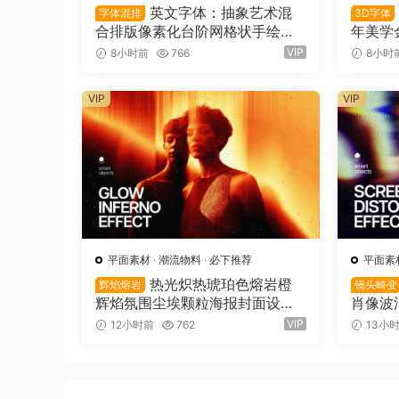
英文字体：抽象艺术混
字体混排
3D字体
合排版像素化台阶网格状手绘螺
年美学
旋有机曲线版面设计封面海报字
LOG
VIP
8小时前
766
8小时
体 Saxe Bori Typeface（1616
体 Qebo
0）
VG Fo
VIP
VIP
平面素材
·
潮流物料
·
必下推荐
平面素
热光炽热琥珀色熔岩橙
辉焰熔岩
镜头畸变
辉焰氛围尘埃颗粒海报封面设计P
肖像波
SD特效样机 Glow Inferno Effec
辑封面
VIP
12小时前
762
13小
t（16157）
机模板 Sc
t（161