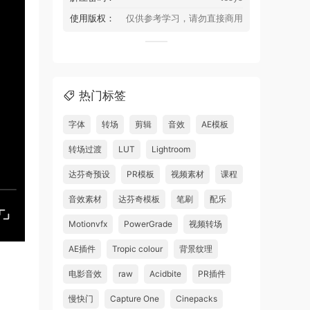
使用版权：
仅供参考学习，请勿直接商用
热门标签
字体
转场
剪辑
音效
AE模板
转场过渡
LUT
Lightroom
达芬奇预设
PR模板
视频素材
课程
音效素材
达芬奇模板
笔刷
配乐
Motionvfx
PowerGrade
视频转场
AE插件
Tropic colour
背景纹理
电影音效
raw
Acidbite
PR插件
慢快门
Capture One
Cinepacks