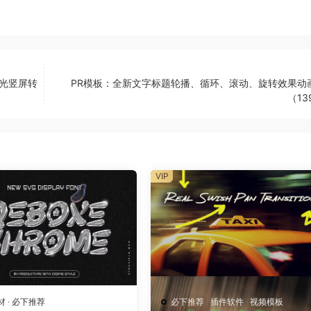
光竖屏转
PR模板：全新文字标题轮播、循环、滚动、旋转效果动
（13
VIP
材
·
必下推荐
必下推荐
·
插件软件
·
视频模板