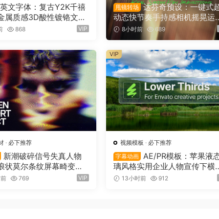
英文字体：复古Y2K千禧
达芬奇预设：一键式
甩镜转场
金属质感3D酸性镀铬文字
动态快节奏手持感相机摇晃运
O标题封面海报设计SVG字
甩镜头无缝转场过渡 支持横竖
VIP
前
868
8小时前
689
x Chrome – 3D Style S
（16158）
nt（16159）
VIP
材
·
必下推荐
视频模板
·
必下推荐
新潮破碎信号失真人物
AE/PR模板：苹果液
字幕动画
浪状莫尔条纹屏幕畸变专
璃风格实用企业人物宣传下横
音乐海报传单PSD特效样
字幕条文字标题动画（16155
VIP
时前
769
13小时前
912
reen Distortion Effec
56）