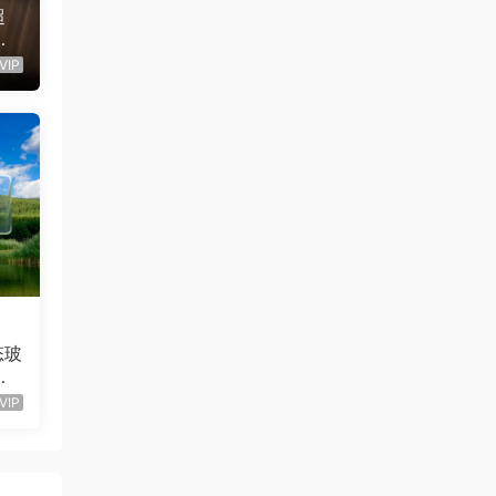
超
动
屏
VIP
态玻
栏
）
VIP