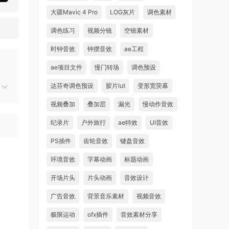
大疆Mavic 4 Pro
LOG灰片
调色素材
调色练习
视频分镜
空镜素材
时钟音效
钟摆音效
ae工程
ae项目文件
慢门转场
调色预设
达芬奇调色预设
胶片lut
变形宽荧幕
视频叠加
叠加层
漏光
慢动作音效
纪录片
户外旅行
ae特效
UI音效
PS插件
齿轮音效
键盘音效
环境音效
字幕动画
标题动画
开场片头
片头动画
音效设计
广告音效
背景音乐素材
视频音效
极限运动
ofx插件
音效素材分享