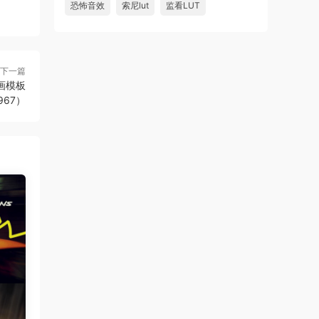
恐怖音效
索尼lut
监看LUT
下一篇
画模板
967）