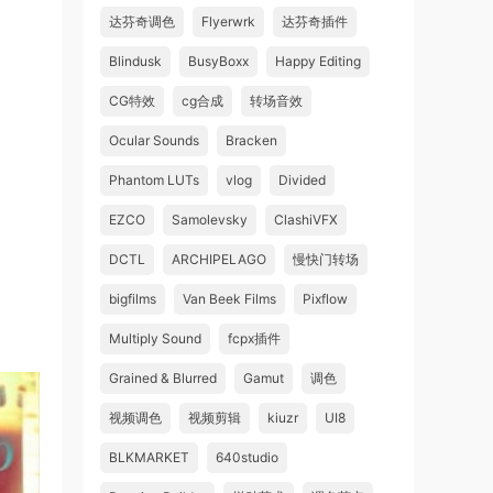
达芬奇调色
Flyerwrk
达芬奇插件
Blindusk
BusyBoxx
Happy Editing
CG特效
cg合成
转场音效
Ocular Sounds
Bracken
Phantom LUTs
vlog
Divided
EZCO
Samolevsky
ClashiVFX
DCTL
ARCHIPELAGO
慢快门转场
bigfilms
Van Beek Films
Pixflow
Multiply Sound
fcpx插件
Grained & Blurred
Gamut
调色
视频调色
视频剪辑
kiuzr
UI8
BLKMARKET
640studio