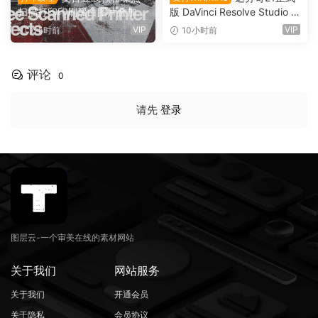
扫描打印印刷黑白图片叠加滤
版 DaVinci Resolve Studio 2
镜PAT 图案纹理+PS动作+GR
1.0.4 支持Win/Mac（9736）
VIP
VIP
7小时前
10小时前
D 渐变预设 Züli – +10 Scann
ed-Printer Effects（1674
9）
评论
0
请先
登录
图层云-一个审美在线的素材网站
关于我们
网站服务
关于我们
开通会员
关于隐私
会员协议