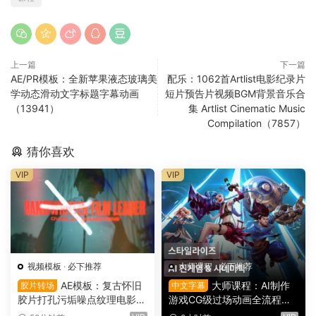
上一篇
下一篇
AE/PR模板：全新苹果液态玻璃美
配乐：1062首Artlist电影纪录片
学动态滑动文字标题字幕动画
短片预告片视频BGM背景音乐合
（13941）
集 Artlist Cinematic Music
Compilation（7857）
猜你喜欢
VIP
VIP
视频模板
·
必下推荐
大师课程
·
必下推荐
AE模板：复古怀旧
大师课程：AI制作
胶片转场
中文字幕
胶片打孔污垢噪点纹理电影帧
游戏CG级过场动画全流程视
叠加电影短片剪辑转场过渡
频课程 中文字幕（16149）