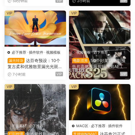
VIP
VIP
59分钟前
2小时前
（16150）
VIP
VIP
必下推荐
·
插件软件
·
视频模板
视频模板
·
必下推荐
达芬奇预设：10个
50个好莱坞电影预
漏光转场
电影混剪
复古柔和优雅散景漏光光斑划
告片高燃视频剪辑混剪AE工
痕纹理叠加4K无缝转场过渡
程项目文件+AE预设+叠加层
VIP
VIP
7小时前
7小时前
（16137）
+视频教程 UTILIZE NEXTLV
L PACK（16780）
VIP
VIP
平面素材
·
必下推荐
MAC区
·
必下推荐
·
插件软件
复古竖线颗粒噪点
达芬奇21正式
打印纹理
支持WIN/MAC