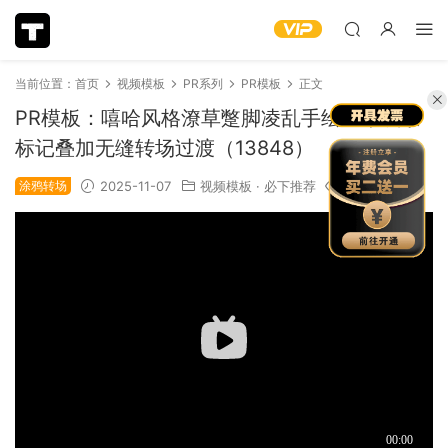
当前位置：
首页
视频模板
PR系列
PR模板
正文
PR模板：嘻哈风格潦草蹩脚凌乱手绘艺术线条
标记叠加无缝转场过渡（13848）
涂鸦转场
2025-11-07
视频模板
·
必下推荐
1.09k