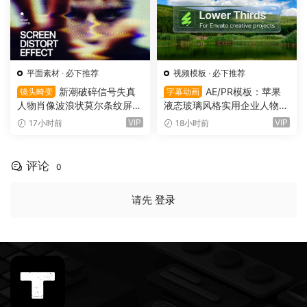
平面素材
·
必下推荐
视频模板
·
必下推荐
新潮破碎信号失真
AE/PR模板：苹果
镜头畸变
字幕动画
人物肖像波浪状莫尔条纹屏幕
液态玻璃风格实用企业人物宣
畸变专辑封面音乐海报传单P
传下横栏字幕条文字标题动画
VIP
VIP
17小时前
18小时前
SD特效样机模板 Screen Dist
（16155）
ortion Effect（16156）
评论
0
请先
登录