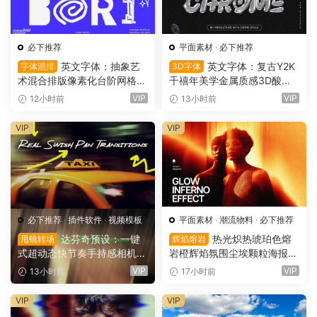
必下推荐
平面素材
·
必下推荐
英文字体：抽象艺
英文字体：复古Y2K
字体混排
3D字体
术混合排版像素化台阶网格状
千禧年美学金属质感3D酸性
手绘螺旋有机曲线版面设计封
镀铬文字LOGO标题封面海报
VIP
VIP
12小时前
13小时前
面海报字体 Saxe Bori Typef
设计SVG字体 Qebox Chrom
ace（16160）
e – 3D Style SVG Font（161
VIP
VIP
59）
必下推荐
·
插件软件
·
视频模板
平面素材
·
潮流物料
·
必下推荐
达芬奇预设：一键
热光炽热琥珀色熔
甩镜转场
辉焰熔岩
式超动态快节奏手持感相机摇
岩橙辉焰氛围尘埃颗粒海报封
晃运动甩镜头无缝转场过渡
面设计PSD特效样机 Glow Inf
VIP
VIP
13小时前
17小时前
支持横竖屏（16158）
erno Effect（16157）
VIP
VIP