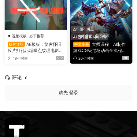
llage（16152）
视频模板
·
必下推荐
大师课程
·
必下推荐
AE模板：复古怀旧
大师课程：AI制作
胶片转场
中文字幕
胶片打孔污垢噪点纹理电影帧
游戏CG级过场动画全流程视
叠加电影短片剪辑转场过渡
频课程 中文字幕（16149）
VIP
VIP
19小时前
20小时前
（16150）
评论
0
请先
登录