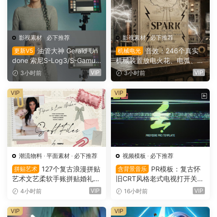
影视素材
·
必下推荐
影视素材
·
必下推荐
油管大神 Gerald Un
音效：246个真实
更新V5
机械电光
done 索尼S-Log3/S-Gamut
机械装置放电火花、电弧、嗡
3.Cine素材色彩还原、监看L
鸣、嗡鸣、机械激活冲击电影
VIP
VIP
3小时前
3小时前
UT调色预设 Gerald Undone
游戏广告音效素材 SoundMor
– S-Log3 LUT Pack（1260
ph SPARK（16153）
VIP
VIP
2）
潮流物料
·
平面素材
·
必下推荐
视频模板
·
必下推荐
127个复古浪漫拼贴
PR模板：复古怀
拼贴艺术
含背景音乐
艺术文艺柔软手账拼贴婚礼纸
旧CRT风格老式电视打开关闭
张边框信封蕾丝蝴蝶结小物件
LOGO动画展示（16151）
VIP
VIP
4小时前
16小时前
丝带布片PNG图片设计套装 S
oft Files: Minimal Archive Co
VIP
VIP