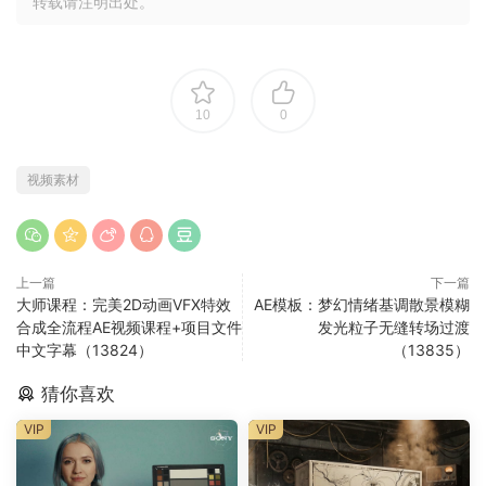
转载请注明出处。
10
0
视频素材
上一篇
下一篇
大师课程：完美2D动画VFX特效
AE模板：梦幻情绪基调散景模糊
合成全流程AE视频课程+项目文件
发光粒子无缝转场过渡
中文字幕（13824）
（13835）
猜你喜欢
VIP
VIP