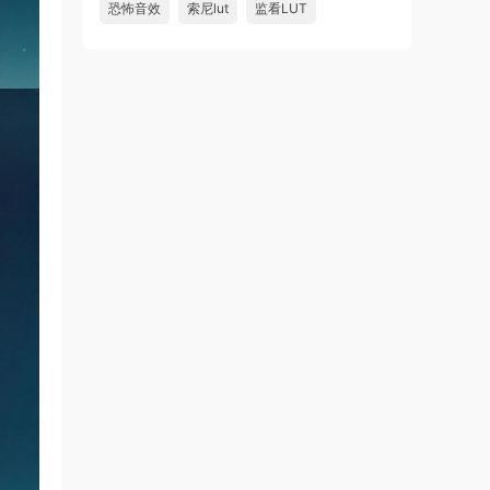
恐怖音效
索尼lut
监看LUT