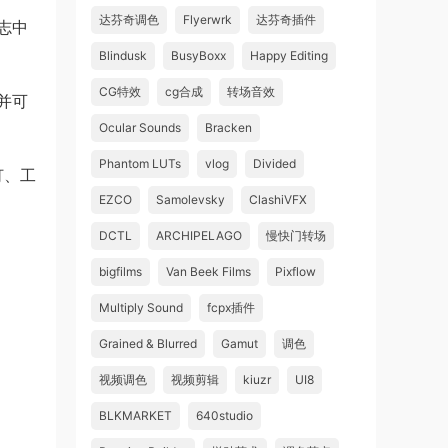
达芬奇调色
Flyerwrk
达芬奇插件
志中
Blindusk
BusyBoxx
Happy Editing
CG特效
cg合成
转场音效
并可
Ocular Sounds
Bracken
Phantom LUTs
vlog
Divided
灯、工
EZCO
Samolevsky
ClashiVFX
DCTL
ARCHIPELAGO
慢快门转场
bigfilms
Van Beek Films
Pixflow
Multiply Sound
fcpx插件
Grained & Blurred
Gamut
调色
视频调色
视频剪辑
kiuzr
UI8
BLKMARKET
640studio