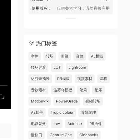
使用版权：
仅供参考学习，请勿直接商用
热门标签
字体
转场
剪辑
音效
AE模板
转场过渡
LUT
Lightroom
达芬奇预设
PR模板
视频素材
课程
音效素材
达芬奇模板
笔刷
配乐
Motionvfx
PowerGrade
视频转场
AE插件
Tropic colour
背景纹理
电影音效
raw
Acidbite
PR插件
慢快门
Capture One
Cinepacks