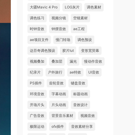
大疆Mavic 4 Pro
LOG灰片
调色素材
调色练习
视频分镜
空镜素材
时钟音效
钟摆音效
ae工程
ae项目文件
慢门转场
调色预设
达芬奇调色预设
胶片lut
变形宽荧幕
视频叠加
叠加层
漏光
慢动作音效
纪录片
户外旅行
ae特效
UI音效
PS插件
齿轮音效
键盘音效
环境音效
字幕动画
标题动画
开场片头
片头动画
音效设计
广告音效
背景音乐素材
视频音效
极限运动
ofx插件
音效素材分享