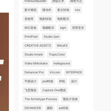
PremiumBuilder
拼贴艺术
调色节点
胶片模拟
慢动作
复古转场
luts
音效库
电影转场
电影配乐
科幻音效
视频配乐
bgm
背景音乐
PrintPixel
Studio 2am
CREATIVE ASSETS
MiksKS
Studio Innate
TropicColor
Video Milkshake
Indieground
Dehancer Pro
Vizcom
INTERFADE
平面设计
psd特效
样机
设计
飞思预设
Capture One预设
The Archetype Process
预告片音效
DEHANCER
摄影
ae转场