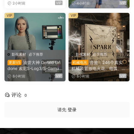
传下横栏字幕条文字标题动画
影转场过渡（16154）
VIP
VIP
2小时前
4小时前
（16155）
VIP
VIP
影视素材
·
必下推荐
影视素材
·
必下推荐
油管大神 Gerald Un
音效：246个真实
更新V5
机械电光
done 索尼S-Log3/S-Gamut
机械装置放电火花、电弧、嗡
3.Cine素材色彩还原、监看L
鸣、嗡鸣、机械激活冲击电影
VIP
VIP
8小时前
8小时前
UT调色预设 Gerald Undone
游戏广告音效素材 SoundMor
– S-Log3 LUT Pack（1260
ph SPARK（16153）
2）
评论
0
请先
登录