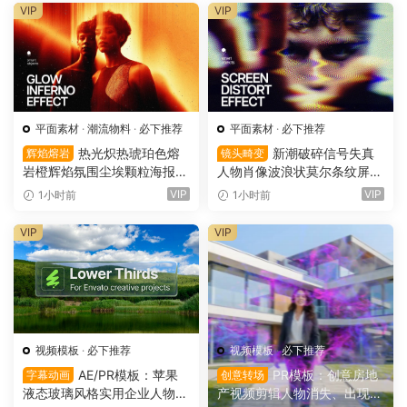
VIP
VIP
平面素材
·
潮流物料
·
必下推荐
平面素材
·
必下推荐
热光炽热琥珀色熔
新潮破碎信号失真
辉焰熔岩
镜头畸变
岩橙辉焰氛围尘埃颗粒海报封
人物肖像波浪状莫尔条纹屏幕
面设计PSD特效样机 Glow Inf
畸变专辑封面音乐海报传单P
VIP
VIP
1小时前
1小时前
erno Effect（16157）
SD特效样机模板 Screen Dist
ortion Effect（16156）
VIP
VIP
视频模板
·
必下推荐
视频模板
·
必下推荐
AE/PR模板：苹果
PR模板：创意房地
字幕动画
创意转场
液态玻璃风格实用企业人物宣
产视频剪辑人物消失、出现电