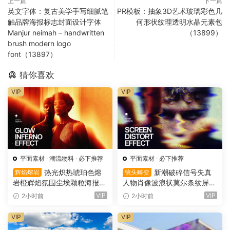
上一篇
下一篇
英文字体：复古美学手写细腻笔
PR模板：抽象3D艺术玻璃彩色几
触品牌海报标志封面设计字体
何形状纹理透明水晶元素包
Manjur neimah – handwritten
（13899）
brush modern logo
font（13897）
猜你喜欢
VIP
VIP
平面素材
·
潮流物料
·
必下推荐
平面素材
·
必下推荐
热光炽热琥珀色熔
新潮破碎信号失真
辉焰熔岩
镜头畸变
岩橙辉焰氛围尘埃颗粒海报封
人物肖像波浪状莫尔条纹屏幕
面设计PSD特效样机 Glow Inf
畸变专辑封面音乐海报传单P
VIP
VIP
2小时前
2小时前
erno Effect（16157）
SD特效样机模板 Screen Dist
ortion Effect（16156）
VIP
VIP