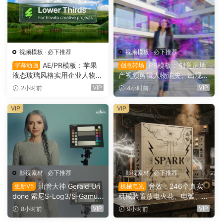
视频模板
·
必下推荐
视频模板
·
必下推荐
AE/PR模板：苹果
PR模板：创意房地
字幕动画
创意转场
液态玻璃风格实用企业人物宣
产视频剪辑人物消失、出现电
传下横栏字幕条文字标题动画
影转场过渡（16154）
VIP
VIP
2小时前
4小时前
（16155）
VIP
VIP
影视素材
·
必下推荐
影视素材
·
必下推荐
油管大神 Gerald Un
音效：246个真实
更新V5
机械电光
done 索尼S-Log3/S-Gamut
机械装置放电火花、电弧、嗡
3.Cine素材色彩还原、监看L
鸣、嗡鸣、机械激活冲击电影
VIP
VIP
8小时前
9小时前
UT调色预设 Gerald Undone
游戏广告音效素材 SoundMor