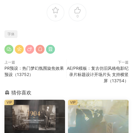
9
0
字体
上一篇
下一篇
PR预设：热门梦幻氛围旋焦效果
AE/PR模板：复古仿旧风格电影纪
预设（13752）
录片标题设计开场片头 支持横竖
屏（13754）
猜你喜欢
VIP
VIP