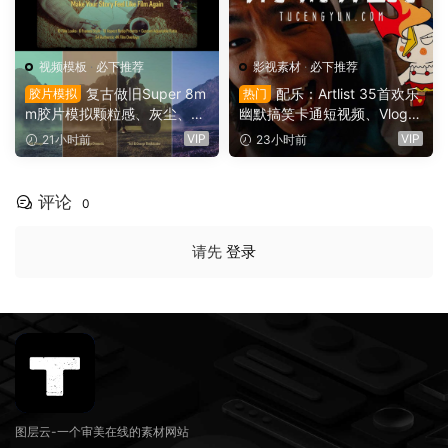
视频模板
·
必下推荐
影视素材
·
必下推荐
复古做旧Super 8m
配乐：Artlist 35首欢乐
胶片模拟
热门
m胶片模拟颗粒感、灰尘、划
幽默搞笑卡通短视频、Vlog、
痕、边框、胶片烧伤、漏光婚
情景喜剧电影广告配乐BGM
VIP
VIP
21小时前
23小时前
礼纪录片旅游vlog影片视觉效
视频背景音乐素材（16141）
果AE模板工具包（16142）
评论
0
请先
登录
图层云-一个审美在线的素材网站