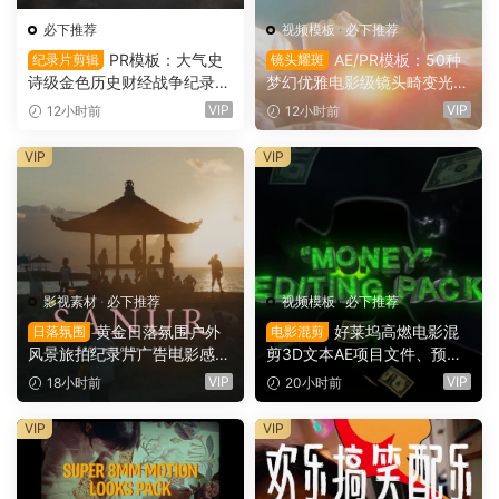
必下推荐
视频模板
·
必下推荐
PR模板：大气史
AE/PR模板：50种
纪录片剪辑
镜头耀斑
诗级金色历史财经战争纪录片
梦幻优雅电影级镜头畸变光学
时间线开场片头（16146）
镜头耀斑折射漏光4K婚礼、
VIP
VIP
12小时前
12小时前
音乐、剪辑转场叠加模板（16
145）
VIP
VIP
影视素材
·
必下推荐
视频模板
·
必下推荐
黄金日落氛围户外
好莱坞高燃电影混
日落氛围
电影混剪
风景旅拍纪录片广告电影感短
剪3D文本AE项目文件、预
片达芬奇调色节点+LUT调色
设、效果、项目设置素材包 M
VIP
VIP
18小时前
20小时前
预设（16144）
oney” Editing Pack（1614
3）
VIP
VIP