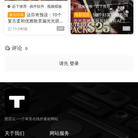
必下推荐
·
插件软件
·
视频模板
视频模板
·
必下推荐
达芬奇预设：10个
50个好莱坞电影预
漏光转场
电影混剪
复古柔和优雅散景漏光光斑划
告片高燃视频剪辑混剪AE工
痕纹理叠加4K无缝转场过渡
程项目文件+AE预设+叠加层
VIP
VIP
11小时前
11小时前
（16137）
+视频教程 UTILIZE NEXTLV
L PACK（16780）
评论
0
请先
登录
图层云-一个审美在线的素材网站
关于我们
网站服务