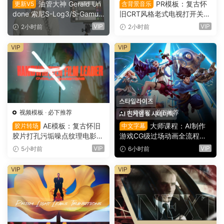
油管大神 Gerald Un
PR模板：复古怀
更新V5
含背景音乐
done 索尼S-Log3/S-Gamut
旧CRT风格老式电视打开关闭
3.Cine素材色彩还原、监看L
LOGO动画展示（16151）
VIP
VIP
2小时前
2小时前
UT调色预设 Gerald Undone
– S-Log3 LUT Pack（1260
VIP
VIP
2）
视频模板
·
必下推荐
大师课程
·
必下推荐
AE模板：复古怀旧
大师课程：AI制作
胶片转场
中文字幕
胶片打孔污垢噪点纹理电影帧
游戏CG级过场动画全流程视
叠加电影短片剪辑转场过渡
频课程 中文字幕（16149）
VIP
VIP
5小时前
6小时前
（16150）
VIP
VIP