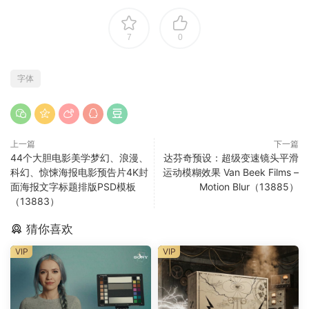
7
0
字体
上一篇
下一篇
44个大胆电影美学梦幻、浪漫、
达芬奇预设：超级变速镜头平滑
科幻、惊悚海报电影预告片4K封
运动模糊效果 Van Beek Films –
面海报文字标题排版PSD模板
Motion Blur（13885）
（13883）
猜你喜欢
VIP
VIP