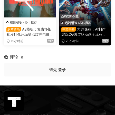
视频模板
·
必下推荐
大师课程
·
必下推荐
AE模板：复古怀旧
大师课程：AI制作
胶片转场
中文字幕
胶片打孔污垢噪点纹理电影帧
游戏CG级过场动画全流程视
叠加电影短片剪辑转场过渡
频课程 中文字幕（16149）
VIP
VIP
19小时前
20小时前
（16150）
评论
0
请先
登录