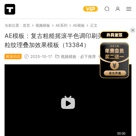
当前位置：
首页
视频模板
AE系列
AE模板
正文
AE模板：复古粗糙摇滚半色调印刷美学画面颗
粒纹理叠加效果模板（13384）
摇滚仿旧
2025-10-17
视频模板
·
必下推荐
950