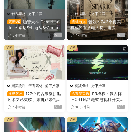
影视素材
·
必下推荐
影视素材
·
必下推荐
油管大神 Gerald Un
音效：246个真实
更新V5
机械电光
done 索尼S-Log3/S-Gamut
机械装置放电火花、电弧、嗡
3.Cine素材色彩还原、监看L
鸣、嗡鸣、机械激活冲击电影
VIP
VIP
3小时前
4小时前
UT调色预设 Gerald Undone
游戏广告音效素材 SoundMor
– S-Log3 LUT Pack（1260
ph SPARK（16153）
VIP
VIP
2）
潮流物料
·
平面素材
·
必下推荐
视频模板
·
必下推荐
127个复古浪漫拼贴
PR模板：复古怀
拼贴艺术
含背景音乐
艺术文艺柔软手账拼贴婚礼纸
旧CRT风格老式电视打开关闭
张边框信封蕾丝蝴蝶结小物件
LOGO动画展示（16151）
VIP
VIP
4小时前
16小时前
丝带布片PNG图片设计套装 S
oft Files: Minimal Archive Co
VIP
VIP
llage（16152）