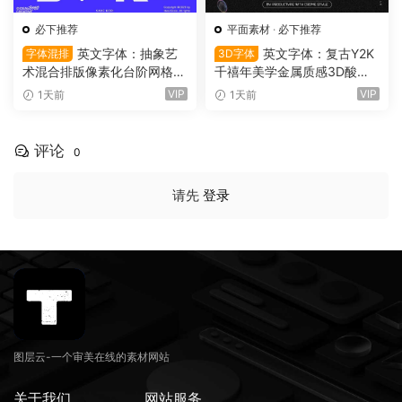
必下推荐
平面素材
·
必下推荐
英文字体：抽象艺
英文字体：复古Y2K
字体混排
3D字体
术混合排版像素化台阶网格状
千禧年美学金属质感3D酸性
手绘螺旋有机曲线版面设计封
镀铬文字LOGO标题封面海报
VIP
VIP
1天前
1天前
面海报字体 Saxe Bori Typef
设计SVG字体 Qebox Chrom
ace（16160）
e – 3D Style SVG Font（161
59）
评论
0
请先
登录
图层云-一个审美在线的素材网站
关于我们
网站服务