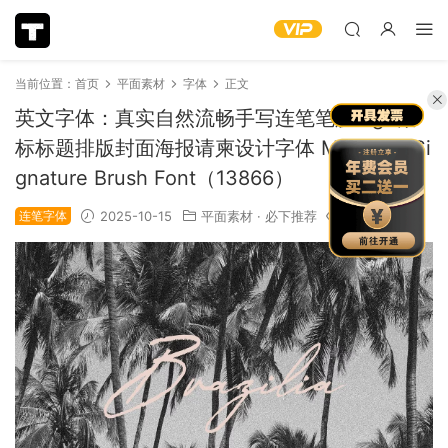
当前位置：
首页
平面素材
字体
正文
英文字体：真实自然流畅手写连笔笔触logo徽
标标题排版封面海报请柬设计字体 Malverya Si
gnature Brush Font（13866）
连笔字体
2025-10-15
平面素材
·
必下推荐
1.31k