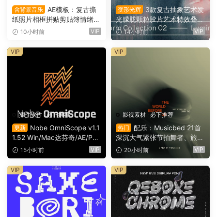
AE模板：复古撕
3款复古抽象艺术发
含背景音乐
变形光辉
纸照片相框拼贴剪贴簿情绪板
光朦胧颗粒胶片艺术特效叠加
旅游日记手账电影VLOG短片
PSD特效样机组合 Orbyt Stu
VIP
VIP
10小时前
14小时前
开场片头（16164）
dio – Transform Collection 0
2 – Luminous（16162）
VIP
VIP
插件软件
·
必下推荐
影视素材
·
必下推荐
Nobe OmniScope v1.1
配乐：Musicbed 21首
更新
热门
1.52 Win/Mac达芬奇/AE/PR/
深沉大气紧张节拍舞者、旅行
OFX视频调色万能示波器插件
场景商业电影广告宣传配乐B
VIP
VIP
15小时前
20小时前
（9753）
GM视频背景音乐素材（1616
1）
VIP
VIP