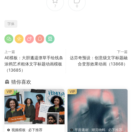
7
0
字体
上一篇
下一篇
AE模板：大胆邋遢潦草手绘线条
达芬奇预设：创意级文字标题融
涂鸦艺术粗体文字标题动画模板
合变形效果动画（13868）
（13685）
猜你喜欢
VIP
VIP
视频模板
·
必下推荐
平面素材
·
潮流物料
·
必下推荐