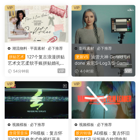
VIP
VIP
潮流物料
·
平面素材
·
必下推荐
影视素材
·
必下推荐
127个复古浪漫拼贴
油管大神 Gerald Un
拼贴艺术
更新V5
艺术文艺柔软手账拼贴婚礼纸
done 索尼S-Log3/S-Gamut
张边框信封蕾丝蝴蝶结小物件
3.Cine素材色彩还原、监看L
VIP
VIP
54分钟前
4小时前
丝带布片PNG图片设计套装 S
UT调色预设 Gerald Undone
oft Files: Minimal Archive Co
– S-Log3 LUT Pack（1260
VIP
VIP
llage（16152）
2）
视频模板
·
必下推荐
视频模板
·
必下推荐
PR模板：复古怀
AE模板：复古怀旧
含背景音乐
胶片转场
旧CRT风格老式电视打开关闭
胶片打孔污垢噪点纹理电影帧