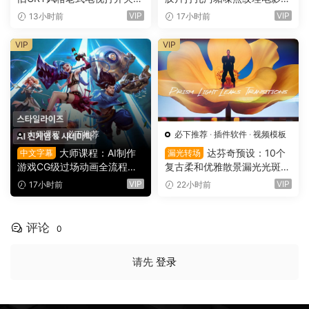
LOGO动画展示（16151）
叠加电影短片剪辑转场过渡
VIP
VIP
13小时前
17小时前
（16150）
VIP
VIP
大师课程
·
必下推荐
必下推荐
·
插件软件
·
视频模板
大师课程：AI制作
达芬奇预设：10个
中文字幕
漏光转场
游戏CG级过场动画全流程视
复古柔和优雅散景漏光光斑划
频课程 中文字幕（16149）
痕纹理叠加4K无缝转场过渡
VIP
VIP
17小时前
22小时前
（16137）
评论
0
请先
登录