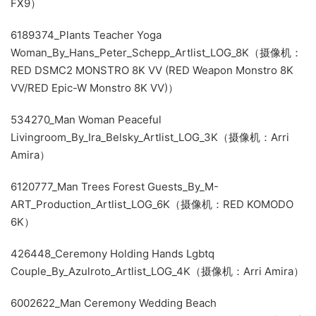
FX9）
6189374_Plants Teacher Yoga
Woman_By_Hans_Peter_Schepp_Artlist_LOG_8K（摄像机：
RED DSMC2 MONSTRO 8K VV (RED Weapon Monstro 8K
VV/RED Epic-W Monstro 8K VV)）
534270_Man Woman Peaceful
Livingroom_By_Ira_Belsky_Artlist_LOG_3K（摄像机：Arri
Amira）
6120777_Man Trees Forest Guests_By_M-
ART_Production_Artlist_LOG_6K（摄像机：RED KOMODO
6K）
426448_Ceremony Holding Hands Lgbtq
Couple_By_Azulroto_Artlist_LOG_4K（摄像机：Arri Amira）
6002622_Man Ceremony Wedding Beach