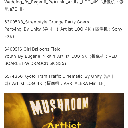
Wedding_By_Evgenii_Petrunin_Artlist_LOG_4K（摄像机：索
尼 a7S III）
6300533_Streetstyle Grunge Party Goers
Partying_By_Unity_(유니티)_Artlist_LOG_4K（摄像机：Sony
FX6）
6460916_Girl Balloons Field
Youth_By_Eugene_Nikitin_Artlist_LOG_5K（摄像机：RED
SCARLET-W DRAGON 5K S35）
6574356_Kyoto Tram Traffic Cinematic_By_Unity_(유니
티)_Artlist_LOG_4K（摄像机：ARRI ALEXA Mini LF）