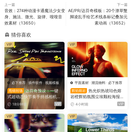
上一篇
下一篇
音效：274种动漫卡通魔法少女变
AE/PR/达芬奇模板：20个潦草蹩
身、施法、微光、旋律、嗖嗖音
脚凌乱手绘艺术线条标记叠加元
效素材（13650）
素动画（13652）
猜你喜欢
VIP
VIP
必下推荐
·
插件软件
·
视频模板
平面素材
·
潮流物料
·
必下推荐
达芬奇预设：一键
热光炽热琥珀色熔
甩镜转场
辉焰熔岩
式超动态快节奏手持感相机摇
岩橙辉焰氛围尘埃颗粒海报封
晃运动甩镜头无缝转场过渡
面设计PSD特效样机 Glow Inf
VIP
VIP
18分钟前
4小时前
支持横竖屏（16158）
erno Effect（16157）
VIP
VIP