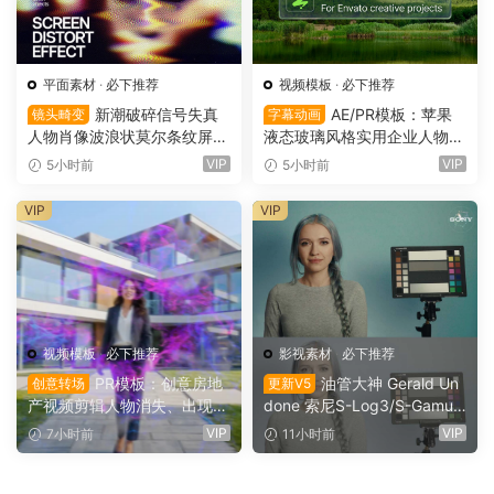
平面素材
·
必下推荐
视频模板
·
必下推荐
新潮破碎信号失真
AE/PR模板：苹果
镜头畸变
字幕动画
人物肖像波浪状莫尔条纹屏幕
液态玻璃风格实用企业人物宣
畸变专辑封面音乐海报传单P
传下横栏字幕条文字标题动画
VIP
VIP
5小时前
5小时前
SD特效样机模板 Screen Dist
（16155）
ortion Effect（16156）
VIP
VIP
视频模板
·
必下推荐
影视素材
·
必下推荐
PR模板：创意房地
油管大神 Gerald Un
创意转场
更新V5
产视频剪辑人物消失、出现电
done 索尼S-Log3/S-Gamut
影转场过渡（16154）
3.Cine素材色彩还原、监看L
VIP
VIP
7小时前
11小时前
UT调色预设 Gerald Undone
– S-Log3 LUT Pack（1260
2）