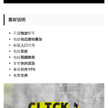
素材说明
只需
拖放
即可
包括
动态摆动叠加
标题
入口
可用
包括
音效
包括
视频教程
非常
快的渲染
兼容
任何 FPS
免费
支持