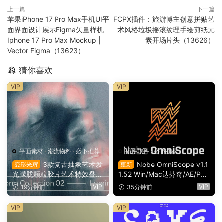
上一篇
下一篇
苹果iPhone 17 Pro Max手机UI平
FCPX插件：旅游博主创意拼贴艺
面界面设计展示Figma矢量样机
术风格垃圾摇滚纹理手绘剪纸元
Iphone 17 Pro Max Mockup |
素开场片头（13626）
Vector Figma（13623）
猜你喜欢
VIP
VIP
平面素材
·
潮流物料
·
必下推荐
插件软件
·
必下推荐
3款复古抽象艺术发
Nobe OmniScope v1.1
变形光辉
更新
光朦胧颗粒胶片艺术特效叠加
1.52 Win/Mac达芬奇/AE/PR/
PSD特效样机组合 Orbyt Stu
OFX视频调色万能示波器插件
VIP
VIP
19分钟前
35分钟前
dio – Transform Collection 0
（9753）
2 – Luminous（16162）
VIP
VIP