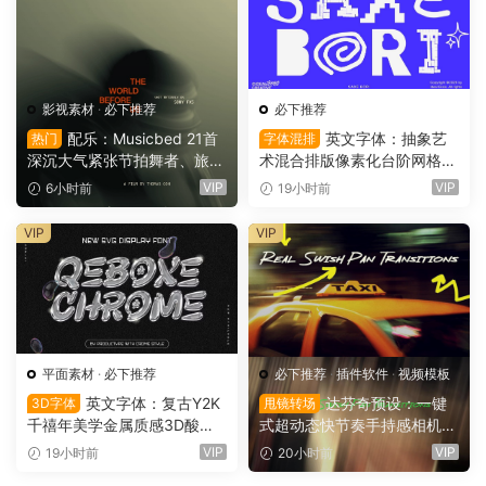
影视素材
·
必下推荐
必下推荐
配乐：Musicbed 21首
英文字体：抽象艺
热门
字体混排
深沉大气紧张节拍舞者、旅行
术混合排版像素化台阶网格状
场景商业电影广告宣传配乐B
手绘螺旋有机曲线版面设计封
VIP
VIP
6小时前
19小时前
GM视频背景音乐素材（1616
面海报字体 Saxe Bori Typef
1）
ace（16160）
VIP
VIP
平面素材
·
必下推荐
必下推荐
·
插件软件
·
视频模板
英文字体：复古Y2K
达芬奇预设：一键
3D字体
甩镜转场
千禧年美学金属质感3D酸性
式超动态快节奏手持感相机摇
镀铬文字LOGO标题封面海报
晃运动甩镜头无缝转场过渡
VIP
VIP
19小时前
20小时前
设计SVG字体 Qebox Chrom
支持横竖屏（16158）