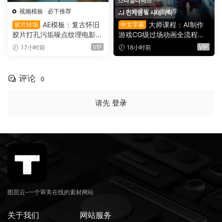
视频模板
·
必下推荐
大师课程
·
必下推荐
AE模板：复古怀旧
大师课程：AI制作
胶片转场
中文字幕
胶片打孔污垢噪点纹理电影帧
游戏CG级过场动画全流程视
叠加电影短片剪辑转场过渡
频课程 中文字幕（16149）
VIP
VIP
17小时前
18小时前
（16150）
评论
0
请先
登录
图层云-一个审美在线的素材网站
关于我们
网站服务