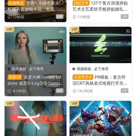
音效：246个真实
127个复古浪漫拼贴
机械电光
拼贴艺术
机械装置放电火花、电弧、嗡
艺术文艺柔软手账拼贴婚礼纸
鸣、嗡鸣、机械激活音电影游
张边框信封蕾丝蝴蝶结小物件
VIP
VIP
13秒前
1小时前
戏广告音效素材 SoundMorp
丝带布片PNG图片设计套装 S
h SPARK（16153）
oft Files: Minimal Archive Co
VIP
VIP
llage（16152）
影视素材
·
必下推荐
视频模板
·
必下推荐
油管大神 Gerald Un
PR模板：复古怀
更新V5
含背景音乐
done 索尼S-Log3/S-Gamut
旧CRT风格老式电视打开关闭
3.Cine素材色彩还原、监看L
LOGO动画展示（16151）
VIP
VIP
4小时前
14小时前
UT调色预设 Gerald Undone
– S-Log3 LUT Pack（1260
VIP
VIP
2）