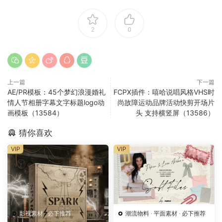
2
0
上一篇
下一篇
AE/PR模板：45个梦幻浪漫婚礼
FCPX插件：嘻哈说唱风格VHS时
情人节相册字幕文字标题logo动
尚故障运动品牌活动快剪开场片
画模板（13584）
头 支持横竖屏（13586）
猜你喜欢
VIP
VIP
影视素材
·
必下推荐
潮流物料
·
平面素材
·
必下推荐