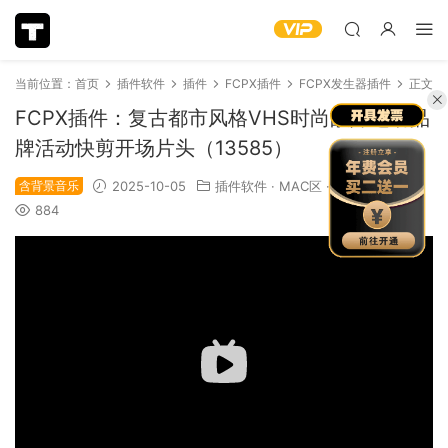
当前位置：
首页
插件软件
插件
FCPX插件
FCPX发生器插件
正文
FCPX插件：复古都市风格VHS时尚故障运动品
牌活动快剪开场片头（13585）
含背景音乐
2025-10-05
插件软件
·
MAC区
·
必下推荐
884