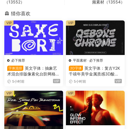
（13552）
频素材（13554）
猜你喜欢
VIP
VIP
必下推荐
平面素材
·
必下推荐
英文字体：抽象艺
英文字体：复古Y2K
字体混排
3D字体
术混合排版像素化台阶网格状
千禧年美学金属质感3D酸性
手绘螺旋有机曲线版面设计封
镀铬文字LOGO标题封面海报
VIP
VIP
5小时前
5小时前
面海报字体 Saxe Bori Typef
设计SVG字体 Qebox Chrom
ace（16160）
e – 3D Style SVG Font（161
VIP
VIP
59）