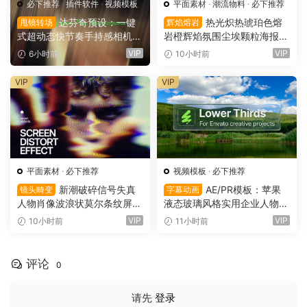
必下推荐
·
插件软件
·
视频模板
平面素材
·
潮流物料
·
必下推荐
达芬奇预设：一键
热光炽热琥珀色熔
甩镜转场
辉焰熔岩
式超动态快节奏手持感相机摇
岩橙辉焰氛围尘埃颗粒海报封
晃运动甩镜头无缝转场过渡
面设计PSD特效样机 Glow Inf
VIP
VIP
6小时前
10小时前
支持横竖屏（16158）
erno Effect（16157）
VIP
VIP
平面素材
·
必下推荐
视频模板
·
必下推荐
新潮破碎信号失真
AE/PR模板：苹果
镜头畸变
字幕动画
人物肖像波浪状莫尔条纹屏幕
液态玻璃风格实用企业人物宣
畸变专辑封面音乐海报传单P
传下横栏字幕条文字标题动画
VIP
VIP
10小时前
11小时前
SD特效样机模板 Screen Dist
（16155）
ortion Effect（16156）
评论
0
请先
登录