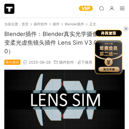
当前位置：
首页
插件软件
插件
Blender插件
正文
Blender插件：Blender真实光学摄像机色差畸
变柔光虚焦镜头插件 Lens Sim V3.0.0（1351
0）
镜头模拟
2025-09-28
插件软件
·
必下推荐
1.21k