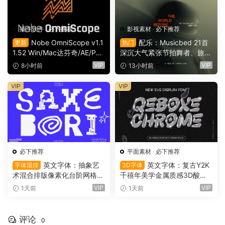
插件软件
·
必下推荐
影视素材
·
必下推荐
Nobe OmniScope v1.1
配乐：Musicbed 21首
更新
热门
1.52 Win/Mac达芬奇/AE/PR/
深沉大气紧张节拍舞者、旅行
OFX视频调色万能示波器插件
场景商业电影广告宣传配乐B
VIP
VIP
8小时前
13小时前
（9753）
GM视频背景音乐素材（1616
1）
VIP
VIP
必下推荐
平面素材
·
必下推荐
英文字体：抽象艺
英文字体：复古Y2K
字体混排
3D字体
术混合排版像素化台阶网格状
千禧年美学金属质感3D酸性
手绘螺旋有机曲线版面设计封
镀铬文字LOGO标题封面海报
VIP
VIP
1天前
1天前
面海报字体 Saxe Bori Typef
设计SVG字体 Qebox Chrom
ace（16160）
e – 3D Style SVG Font（161
59）
评论
0