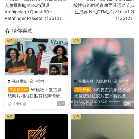
人像摄影lightroom预设
酸性镀铬时尚肖像面具运动节点
Archipelago Quest 50 –
生成器 NH_CTM_v1/v1+ (v1.2)
Pathfinder Presets（13510）
（13512）
猜你喜欢
VIP
VIP
视频模板
·
必下推荐
平面素材
·
潮流物料
·
必下推荐
AE模板：复古撕
3款复古抽象艺术发
含背景音乐
变形光辉
纸照片相框拼贴剪贴簿情绪板
光朦胧颗粒胶片艺术特效叠加
旅游日记手账电影VLOG短片
PSD特效样机组合 Orbyt Stu
VIP
VIP
3小时前
8小时前
开场片头（16164）
dio – Transform Collection 0
2 – Luminous（16162）
VIP
VIP