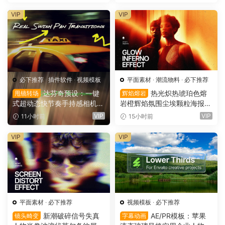
面海报字体 Saxe Bori Typef
设计SVG字体 Qebox Chrom
ace（16160）
e – 3D Style SVG Font（161
VIP
VIP
59）
必下推荐
·
插件软件
·
视频模板
平面素材
·
潮流物料
·
必下推荐
达芬奇预设：一键
热光炽热琥珀色熔
甩镜转场
辉焰熔岩
式超动态快节奏手持感相机摇
岩橙辉焰氛围尘埃颗粒海报封
晃运动甩镜头无缝转场过渡
面设计PSD特效样机 Glow Inf
VIP
VIP
11小时前
15小时前
支持横竖屏（16158）
erno Effect（16157）
VIP
VIP
平面素材
·
必下推荐
视频模板
·
必下推荐
新潮破碎信号失真
AE/PR模板：苹果
镜头畸变
字幕动画