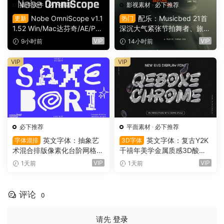
插件软件
·
必下推荐
影视素材
·
必下推荐
Nobe OmniScope v1.1
配乐：Musicbed 21首
更新
热门
1.52 Win/Mac达芬奇/AE/PR/
深沉大气紧张节拍舞者、旅行
OFX视频调色万能示波器插件
场景商业电影广告宣传配乐B
VIP
VIP
9小时前
14小时前
（9753）
GM视频背景音乐素材（1616
1）
VIP
VIP
必下推荐
平面素材
·
必下推荐
英文字体：抽象艺
英文字体：复古Y2K
字体混排
3D字体
术混合排版像素化台阶网格状
千禧年美学金属质感3D酸性
手绘螺旋有机曲线版面设计封
镀铬文字LOGO标题封面海报
VIP
VIP
1天前
1天前
面海报字体 Saxe Bori Typef
设计SVG字体 Qebox Chrom
ace（16160）
e – 3D Style SVG Font（161
59）
评论
0
请先
登录