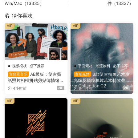
Win/Mac（13335）
件（13337）
猜你喜欢
VIP
VIP
视频模板
·
必下推荐
平面素材
·
潮流物料
·
必下推荐
AE模板：复古撕
3款复古抽象艺术发
含背景音乐
变形光辉
纸照片相框拼贴剪贴簿情绪板
光朦胧颗粒胶片艺术特效叠加
旅游日记手账电影VLOG短片
PSD特效样机组合 Orbyt Stu
VIP
VIP
4小时前
9小时前
开场片头（16164）
dio – Transform Collection 0
2 – Luminous（16162）
VIP
VIP