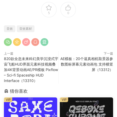
5
0
音效
音效素材
上一篇
下一篇
820款全息未来科幻美学沉浸式宇
AE模板：20个逼真相机取景器参
宙飞船HUD界面元素科技视频叠
数图标屏幕元素动画包 支持横竖
加4K背景动画AE/PR模板 Pixflow
屏（13312）
– Sci-fi Spaceship HUD
Interface（13310）
猜你喜欢
VIP
VIP