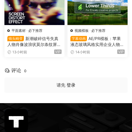
平面素材
·
必下推荐
视频模板
·
必下推荐
新潮破碎信号失真
AE/PR模板：苹果
镜头畸变
字幕动画
人物肖像波浪状莫尔条纹屏幕
液态玻璃风格实用企业人物宣
畸变专辑封面音乐海报传单P
传下横栏字幕条文字标题动画
VIP
VIP
13小时前
14小时前
SD特效样机模板 Screen Dist
（16155）
ortion Effect（16156）
评论
0
请先
登录