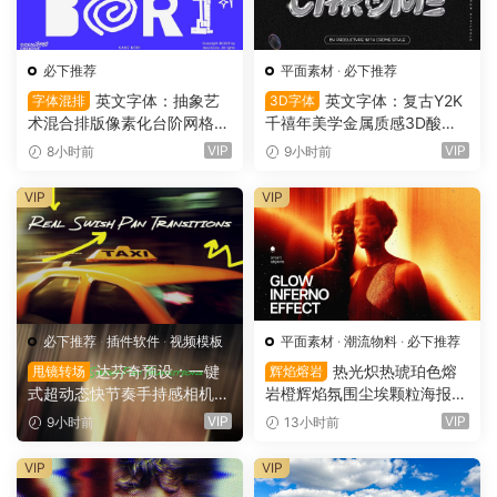
必下推荐
平面素材
·
必下推荐
英文字体：抽象艺
英文字体：复古Y2K
字体混排
3D字体
术混合排版像素化台阶网格状
千禧年美学金属质感3D酸性
手绘螺旋有机曲线版面设计封
镀铬文字LOGO标题封面海报
VIP
VIP
8小时前
9小时前
面海报字体 Saxe Bori Typef
设计SVG字体 Qebox Chrom
ace（16160）
e – 3D Style SVG Font（161
VIP
VIP
59）
必下推荐
·
插件软件
·
视频模板
平面素材
·
潮流物料
·
必下推荐
达芬奇预设：一键
热光炽热琥珀色熔
甩镜转场
辉焰熔岩
式超动态快节奏手持感相机摇
岩橙辉焰氛围尘埃颗粒海报封
晃运动甩镜头无缝转场过渡
面设计PSD特效样机 Glow Inf
VIP
VIP
9小时前
13小时前
支持横竖屏（16158）
erno Effect（16157）
VIP
VIP