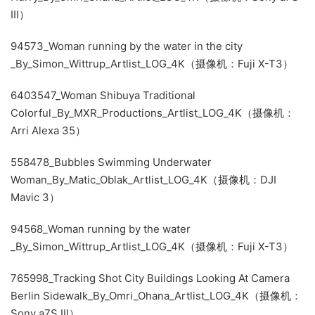
III）
94573_Woman running by the water in the city
_By_Simon_Wittrup_Artlist_LOG_4K（摄像机：Fuji X-T3）
6403547_Woman Shibuya Traditional
Colorful_By_MXR_Productions_Artlist_LOG_4K（摄像机：
Arri Alexa 35）
558478_Bubbles Swimming Underwater
Woman_By_Matic_Oblak_Artlist_LOG_4K（摄像机：DJI
Mavic 3）
94568_Woman running by the water
_By_Simon_Wittrup_Artlist_LOG_4K（摄像机：Fuji X-T3）
765998_Tracking Shot City Buildings Looking At Camera
Berlin Sidewalk_By_Omri_Ohana_Artlist_LOG_4K（摄像机：
Sony a7S III）