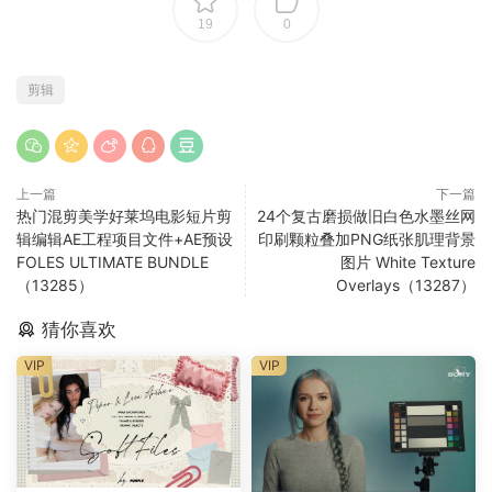
19
0
剪辑
上一篇
下一篇
热门混剪美学好莱坞电影短片剪
24个复古磨损做旧白色水墨丝网
辑编辑AE工程项目文件+AE预设
印刷颗粒叠加PNG纸张肌理背景
FOLES ULTIMATE BUNDLE
图片 White Texture
（13285）
Overlays（13287）
猜你喜欢
VIP
VIP