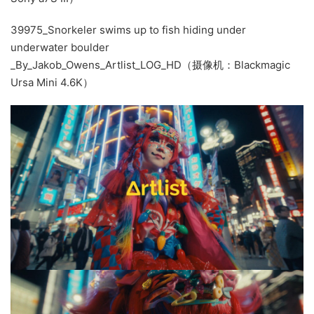
39975_Snorkeler swims up to fish hiding under
underwater boulder
_By_Jakob_Owens_Artlist_LOG_HD（摄像机：Blackmagic
Ursa Mini 4.6K）