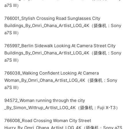
a7S III）
766001_Stylish Crossing Road Sunglasses City
Buildings_By_Omri_Ohana_Artlist_LOG_4K（摄像机：Sony
a7S III）
765997_Berlin Sidewalk Looking At Camera Street City
Buildings_By_Omri_Ohana_Artlist_LOG_4K（摄像机：Sony
a7S III）
766038_Walking Confident Looking At Camera
Woman_By_Omri_Ohana_Artlist_LOG_4K（摄像机：Sony
a7S III）
94572_Woman running through the city
_By_Simon_Wittrup_Artlist_LOG_4K（摄像机：Fuji X-T3）
766008_Road Crossing Woman City Street
Hurry_By_Omri_Ohana_Artlist_LOG_4K（摄像机：Sony a7S