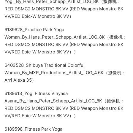
Yogi_By_Hans_Peter_Schepp_Artlist_LOG_8K（摄像机：
RED DSMC2 MONSTRO 8K VV (RED Weapon Monstro 8K
VV/RED Epic-W Monstro 8K VV）
6189628_Practice Park Yoga
Woman_By_Hans_Peter_Schepp_Artlist_LOG_8K（摄像机：
RED DSMC2 MONSTRO 8K VV (RED Weapon Monstro 8K
VV/RED Epic-W Monstro 8K VV））
6403528_Shibuya Traditional Colorful
Woman_By_MXR_Productions_Artlist_LOG_4.6K（摄像机：
Arri Alexa 35）
6189613_Yogi Fitness Vinyasa
Asana_By_Hans_Peter_Schepp_Artlist_LOG_8K（摄像机：
RED DSMC2 MONSTRO 8K VV (RED Weapon Monstro 8K
VV/RED Epic-W Monstro 8K VV））
6189598_Fitness Park Yoga