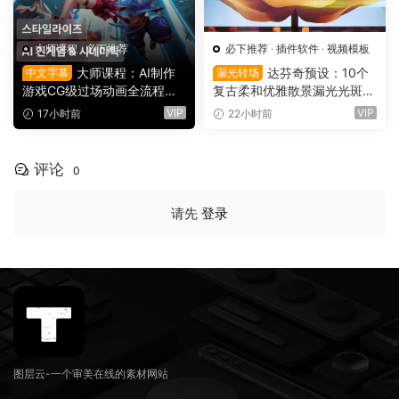
大师课程
·
必下推荐
必下推荐
·
插件软件
·
视频模板
大师课程：AI制作
达芬奇预设：10个
中文字幕
漏光转场
游戏CG级过场动画全流程视
复古柔和优雅散景漏光光斑划
频课程 中文字幕（16149）
痕纹理叠加4K无缝转场过渡
VIP
VIP
17小时前
22小时前
（16137）
评论
0
请先
登录
图层云-一个审美在线的素材网站