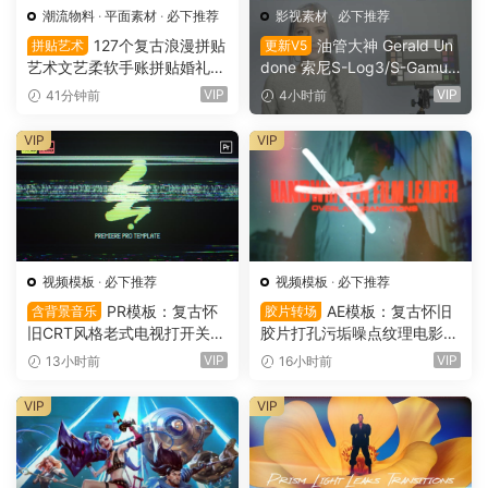
潮流物料
·
平面素材
·
必下推荐
影视素材
·
必下推荐
127个复古浪漫拼贴
油管大神 Gerald Un
拼贴艺术
更新V5
艺术文艺柔软手账拼贴婚礼纸
done 索尼S-Log3/S-Gamut
张边框信封蕾丝蝴蝶结小物件
3.Cine素材色彩还原、监看L
VIP
VIP
41分钟前
4小时前
丝带布片PNG图片设计套装 S
UT调色预设 Gerald Undone
oft Files: Minimal Archive Co
– S-Log3 LUT Pack（1260
VIP
VIP
llage（16152）
2）
视频模板
·
必下推荐
视频模板
·
必下推荐
PR模板：复古怀
AE模板：复古怀旧
含背景音乐
胶片转场
旧CRT风格老式电视打开关闭
胶片打孔污垢噪点纹理电影帧
LOGO动画展示（16151）
叠加电影短片剪辑转场过渡
VIP
VIP
13小时前
16小时前
（16150）
VIP
VIP