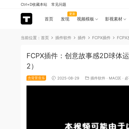
Ctrl+D收藏本站
常见问题
更新
首页
发现
视频模板
影视素材
当前位置：
首页
插件软件
插件
FCPX插件
FCP
FCPX插件：创意故事感2D球体
2）
含背景音乐
2025-08-29
插件软件
·
MAC区
·
必