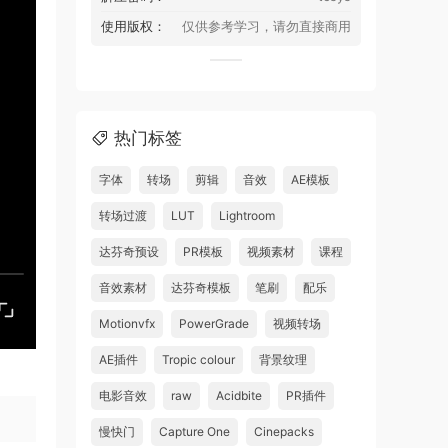
使用版权：
仅供参考学习，请勿直接商用
热门标签
字体
转场
剪辑
音效
AE模板
转场过渡
LUT
Lightroom
达芬奇预设
PR模板
视频素材
课程
音效素材
达芬奇模板
笔刷
配乐
Motionvfx
PowerGrade
视频转场
AE插件
Tropic colour
背景纹理
电影音效
raw
Acidbite
PR插件
慢快门
Capture One
Cinepacks