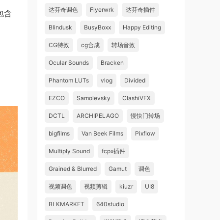
达芬奇调色
Flyerwrk
达芬奇插件
包含
Blindusk
BusyBoxx
Happy Editing
CG特效
cg合成
转场音效
Ocular Sounds
Bracken
Phantom LUTs
vlog
Divided
EZCO
Samolevsky
ClashiVFX
DCTL
ARCHIPELAGO
慢快门转场
bigfilms
Van Beek Films
Pixflow
Multiply Sound
fcpx插件
Grained & Blurred
Gamut
调色
视频调色
视频剪辑
kiuzr
UI8
BLKMARKET
640studio