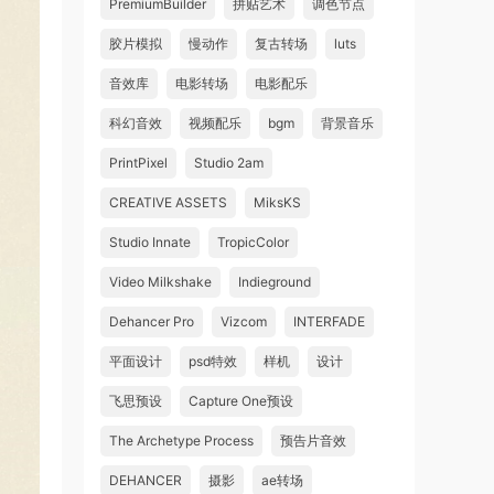
PremiumBuilder
拼贴艺术
调色节点
胶片模拟
慢动作
复古转场
luts
音效库
电影转场
电影配乐
科幻音效
视频配乐
bgm
背景音乐
PrintPixel
Studio 2am
CREATIVE ASSETS
MiksKS
Studio Innate
TropicColor
Video Milkshake
Indieground
Dehancer Pro
Vizcom
INTERFADE
平面设计
psd特效
样机
设计
飞思预设
Capture One预设
The Archetype Process
预告片音效
DEHANCER
摄影
ae转场