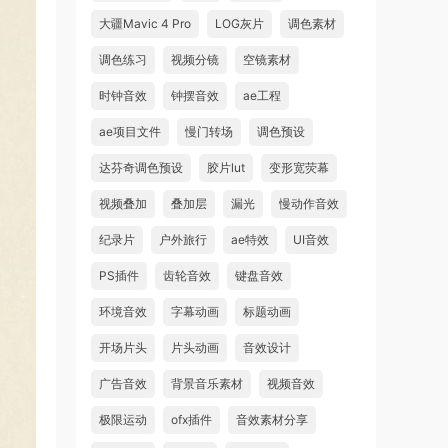
大疆Mavic 4 Pro
LOG灰片
调色素材
调色练习
视频分镜
空镜素材
时钟音效
钟摆音效
ae工程
ae项目文件
慢门转场
调色预设
达芬奇调色预设
胶片lut
变形宽荧幕
视频叠加
叠加层
漏光
慢动作音效
纪录片
户外旅行
ae特效
UI音效
PS插件
齿轮音效
键盘音效
环境音效
字幕动画
标题动画
开场片头
片头动画
音效设计
广告音效
背景音乐素材
视频音效
极限运动
ofx插件
音效素材分享