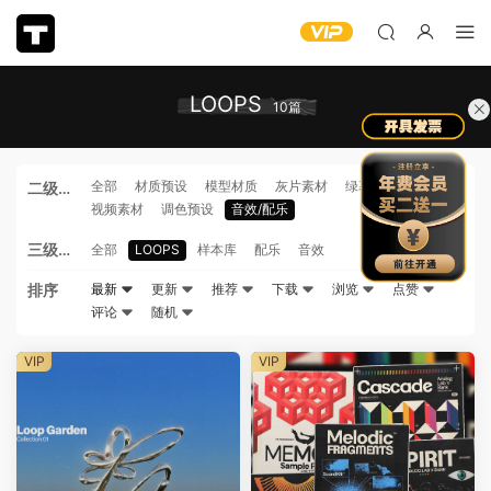
LOOPS
10篇
全部
材质预设
模型材质
灰片素材
绿幕素材
二级分
视频素材
调色预设
音效/配乐
类
三级分
全部
LOOPS
样本库
配乐
音效
类
排序
最新
更新
推荐
下载
浏览
点赞
评论
随机
VIP
VIP