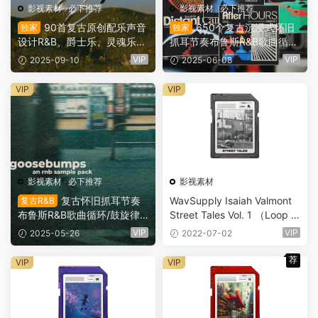
影视素材
·
必下推荐
影视素材
·
必下推荐
90首复古原创配乐声音
650个复古沉浸式怀旧
独家
独家
设计R&B、爵士乐、灵魂乐循
抓耳节奏布鲁斯R&B歌曲循
环采样套件（13337）
环/预设采样合集（12594）
VIP
VIP
2025-09-10
2025-06-08
VIP
VIP
影视素材
·
必下推荐
影视素材
复古怀旧抓耳节奏
WavSupply Isaiah Valmont
复古R&B
布鲁斯R&B歌曲循环/鼓旋律
Street Tales Vol. 1 （Loop Ki
元素采样合集（12481）
t） MP3-FANTASTiC（628
VIP
VIP
2025-05-26
2022-07-02
7）
荐
VIP
VIP