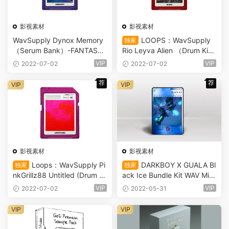
影视素材
影视素材
WavSupply Dynox Memory
LOOPS：WavSupply
独家
（Serum Bank）-FANTASTi
Rio Leyva Alien （Drum Ki
C （6286）
t） WAV MiDi-FANTASTiC
VIP
VIP
2022-07-02
2022-07-02
（6285）
荐
荐
VIP
VIP
影视素材
影视素材
Loops：WavSupply Pi
DARKBOY X GUALA Bl
独家
独家
nkGrillz88 Untitled (Drum Ki
ack Ice Bundle Kit WAV MiDi
t) WAV MiDi FL STUDiO（62
Electra Bank（6104）
VIP
VIP
2022-07-02
2022-05-31
84）
VIP
VIP