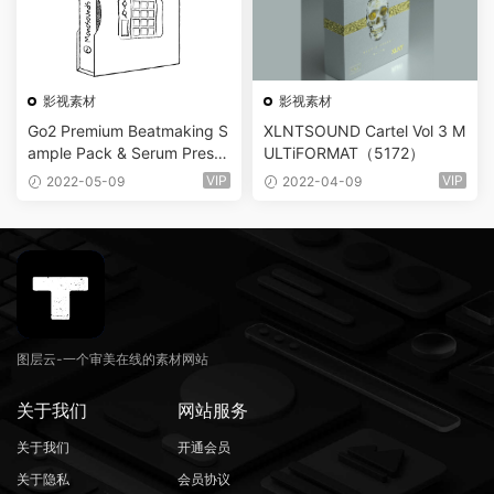
影视素材
影视素材
Go2 Premium Beatmaking S
XLNTSOUND Cartel Vol 3 M
ample Pack & Serum Preset
ULTiFORMAT（5172）
s [Trap & Drill]（5945）
VIP
VIP
2022-05-09
2022-04-09
图层云-一个审美在线的素材网站
关于我们
网站服务
关于我们
开通会员
关于隐私
会员协议